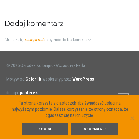
Dodaj komentarz
Musisz się
zalogować
, aby móc dodać komentarz.
© 2025 Ośrodek Kolonijno-Wczasowy Perła
Motyw od
Colorlib
wspierany przez
WordPress
design:
panterek
Ta strona korzysta z ciasteczek aby świadczyć usługi na
najwyższym poziomie. Dalsze korzystanie ze strony oznacza, że
zgadzasz się na ich użycie.
ZGODA
INFORMACJE