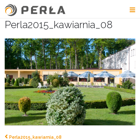
Przejdź
do
treści
Perla2015_kawiarnia_08
Perla2015_kawiarnia_08